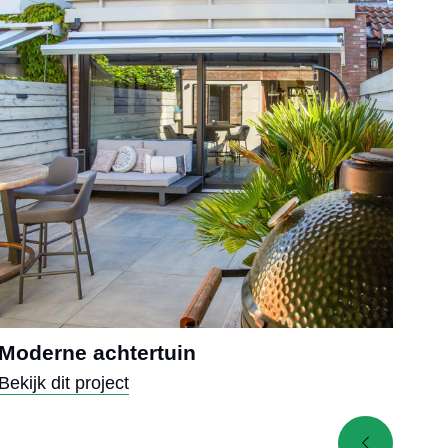
Moderne achtertuin
Mod
Bekijk dit project
Beki