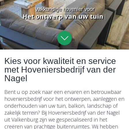
Vacatures
Vakkundige hovenier voor
H
e
t
o
n
t
w
e
r
p
v
a
n
u
w
t
u
i
n
|
Kies voor kwaliteit en service
met Hoveniersbedrijf van der
Nagel
Bent u op zoek naar een ervaren en betrouwbaar
hoveniersbedrijf voor het ontwerpen, aanleggen en
onderhouden van uw tuin, balkon, landschap of
zakelijk terrein? Bij Hoveniersbedrijf van der Nagel
uit Valkenburg zijn we gespecialiseerd in het
creëren van prachtige buitenruimtes. Wij hebben