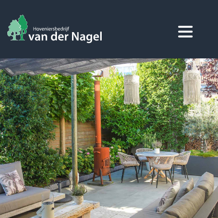
Home
Over ons
Diensten
Projecten
Contact