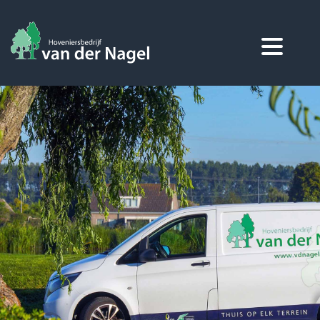
Home
Over ons
Diensten
Projecten
Contact